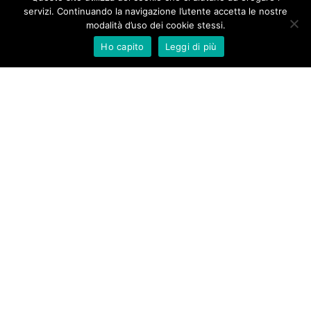
servizi. Continuando la navigazione l’utente accetta le nostre
modalità d’uso dei cookie stessi.
Ho capito
Leggi di più
New Aurameeting s.r.l.
Via Rocca d’Anfo 7
20161 Milano
Tel. +39 02 66 20 33 90
Fax +39 02 45 48 64 57
info@newaurameeting.it