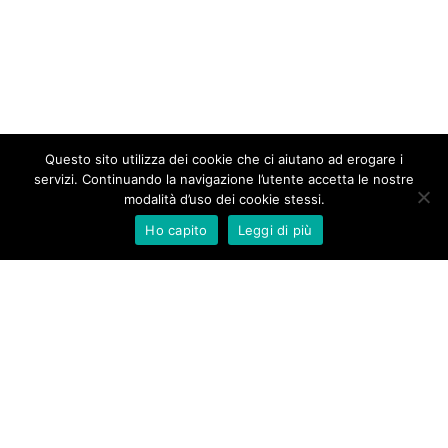
Questo sito utilizza dei cookie che ci aiutano ad erogare i
servizi. Continuando la navigazione l’utente accetta le nostre
modalità d’uso dei cookie stessi.
Ho capito
Leggi di più
New Aurameeting s.r.l.
Via Rocca d’Anfo 7
20161 Milano
Tel. +39 02 66 20 33 90