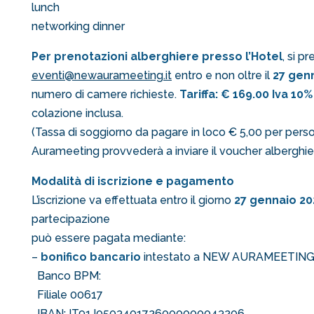
lunch
networking dinner
Per prenotazioni alberghiere presso l’Hotel
, si pr
eventi@newaurameeting.it
entro e non oltre il
27 gen
numero di camere richieste.
Tariffa: € 169.00 Iva 10%
colazione inclusa.
(Tassa di soggiorno da pagare in loco € 5,00 per person
Aurameeting provvederà a inviare il voucher alberghi
Modalità di iscrizione e pagamento
L’iscrizione va effettuata entro il giorno
27 gennaio 20
partecipazione
può essere pagata mediante:
–
bonifico bancario
intestato a NEW AURAMEETING 
Banco BPM:
Filiale 00617
IBAN: IT91J0503401726000000043206