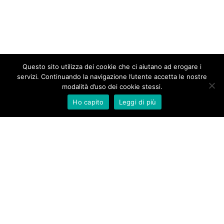
Questo sito utilizza dei cookie che ci aiutano ad erogare i
servizi. Continuando la navigazione l’utente accetta le nostre
modalità d’uso dei cookie stessi.
Ho capito
Leggi di più
New Aurameeting s.r.l.
Via Rocca d’Anfo 7
20161 Milano
Tel. +39 02 66 20 33 90
Fax +39 02 45 48 64 57