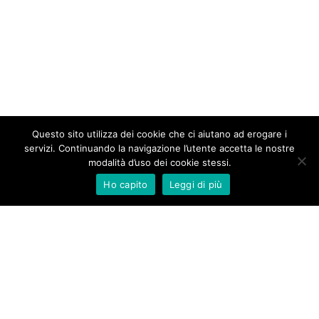
Questo sito utilizza dei cookie che ci aiutano ad erogare i
servizi. Continuando la navigazione l’utente accetta le nostre
modalità d’uso dei cookie stessi.
Ho capito
Leggi di più
New Aurameeting s.r.l.
Via Rocca d’Anfo 7
20161 Milano