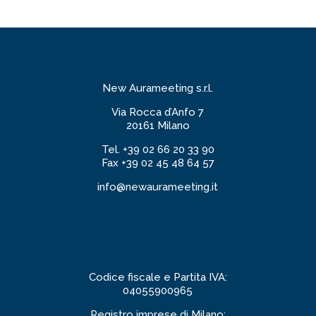
SESSIONE
HTA
&
MARKET
New Aurameeting s.r.l.
ACCESS
quantità
Via Rocca d’Anfo 7
20161 Milano
Tel. +39 02 66 20 33 90
Fax +39 02 45 48 64 57
info@newaurameeting.it
Codice fiscale e Partita IVA:
04055900965
Registro imprese di Milano: