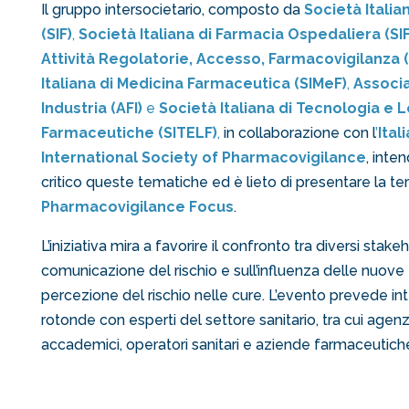
Il gruppo intersocietario, composto da
Società Italia
(SIF)
,
Società Italiana di Farmacia Ospedaliera (SI
Attività Regolatorie, Accesso, Farmacovigilanza 
Italiana di Medicina Farmaceutica (SIMeF)
,
Associ
Industria (AFI)
e
Società Italiana di Tecnologia e 
Farmaceutiche (SITELF)
,
in collaborazione con l
’
Ital
International Society of Pharmacovigilance
, inte
critico queste tematiche ed è lieto di presentare la te
Pharmacovigilance Focus
.
L’iniziativa mira a favorire il confronto tra diversi stake
comunicazione del rischio e sull’influenza delle nuove
percezione del rischio nelle cure. L’evento prevede int
rotonde con esperti del settore sanitario, tra cui agenzi
accademici, operatori sanitari e aziende farmaceutich