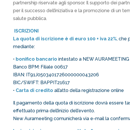
partnership riservate agli sponsor. Il supporto dei par
per il successo dell’iniziativa e la promozione di un tem
salute pubblica.
ISCRIZIONI
La quota di iscrizione è di euro 100 + iva 22%
, che
mediante:
•
bonifico bancario
intestato a NEW AURAMEETING 
Banco BPM: Filiale 00617
IBAN: IT91J0503401726000000043206
BIC/SWIFT: BAPPIT21617
•
Carta di credito
all’atto della registrazione online
Il pagamento della quota di iscrizione dovrà essere t
effettuato prima dell’inizio dell’evento.
New Aurameeting comunicherà via e-mail la conferma d