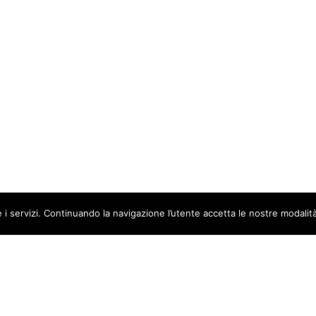
 i servizi. Continuando la navigazione l’utente accetta le nostre modalità
ce fiscale e Partita IVA:
Privacy