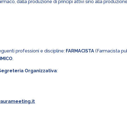
l farmaco, dalla produzione di principi attivi sino alla produzion
eguenti professioni e discipline:
FARMACISTA
(Farmacista pub
IMICO
.
 Segreteria Organizzativa
:
aurameeting.it