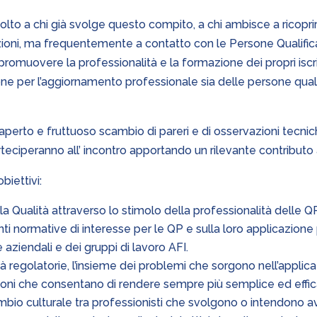
volto a chi già svolge questo compito, a chi ambisce a ricopri
zioni, ma frequentemente a contatto con le Persone Qualifica
 promuovere la professionalità e la formazione dei propri iscr
ne per l’aggiornamento professionale sia delle persone qualifi
 aperto e fruttuoso scambio di pareri e di osservazioni tecni
teciperanno all’ incontro apportando un rilevante contributo 
biettivi:
lla Qualità attraverso lo stimolo della professionalità delle QP
ti normative di interesse per le QP e sulla loro applicazione
aziendali e dei gruppi di lavoro AFI.
à regolatorie, l’insieme dei problemi che sorgono nell’applic
ioni che consentano di rendere sempre più semplice ed effi
bio culturale tra professionisti che svolgono o intendono avv