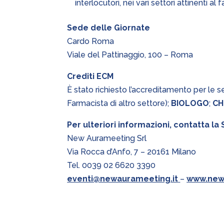
interlocutori, nei vari settori attinenti a
Sede delle Giornate
Cardo Roma
Viale del Pattinaggio, 100 – Roma
Crediti ECM
È stato richiesto l’accreditamento per le s
Farmacista di altro settore);
BIOLOGO
;
CH
Per ulteriori informazioni, contatta la
New Aurameeting Srl
Via Rocca d’Anfo, 7 – 20161 Milano
Tel. 0039 02 6620 3390
eventi@newaurameeting.it
–
www.new