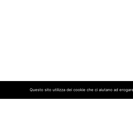
Questo sito utilizza dei cookie che ci aiutano ad erogare
New Aurameeting s.r.l.
Codi