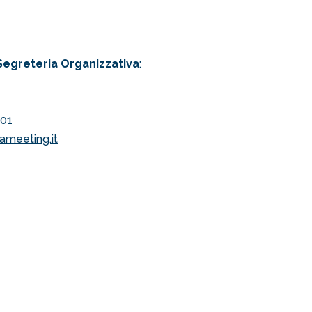
 Segreteria Organizzativa
:
101
meeting.it