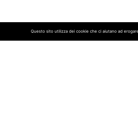
Questo sito utilizza dei cookie che ci aiutano ad erogare
New Aurameeting s.r.l.
Codi
040
Via Rocca d’Anfo 7
20161 Milano
Regi
REA
Tel. +39 02 66 20 33 90
Fax +39 02 45 48 64 57
Capi
€ 2
info@newaurameeting.it