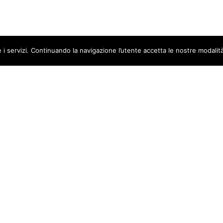
 i servizi. Continuando la navigazione l’utente accetta le nostre modalità
ce fiscale e Partita IVA:
Privacy
55900965
Cookie Policy
stro imprese di Milano:
 MI-1722161
Copyright
tale sociale int. versato:
0.000,00