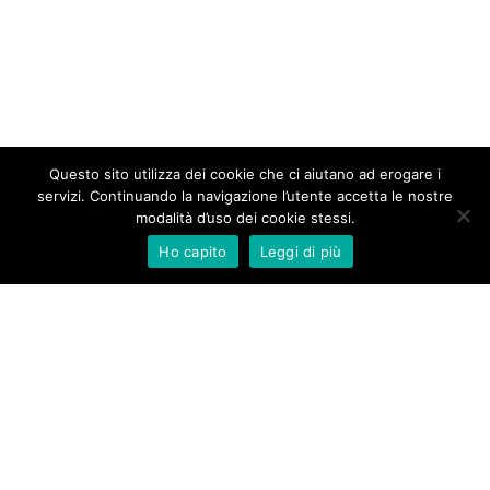
Questo sito utilizza dei cookie che ci aiutano ad erogare i
servizi. Continuando la navigazione l’utente accetta le nostre
modalità d’uso dei cookie stessi.
Ho capito
Leggi di più
New Aurameeting s.r.l.
Via Rocca d’Anfo 7
20161 Milano
Tel. +39 02 66 20 33 90