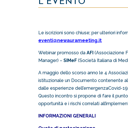
L'EVENTO
Le iscrizioni sono chiuse; per ulteriori in
eventi@newaurameeting.it
Webinar promosso da
AFI
(Associazione F
Manager) –
SIMeF
(Società Italiana di Med
A maggio dello scorso anno le 4 Associazi
istituzionale un Documento contenente alcu
dalle esperienze dell’emergenzaCovid-19
Questo incontro si propone di fare il punto 
opportunità e i rischi correlati all’impl
INFORMAZIONI GENERALI